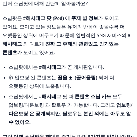
먼저 스닙팟에 대해 간단히 알아볼까요?
스닙팟은
#해시태그
팟 (Pod)
에
주제 별 정보
가 모이고
있어요. 모이고 있는 정보들은 유저의 반응이 좋을수록 더
오랫동안 상위에 머무르기 때문에 일반적인 SNS 서비스의
#
해시태그
와 다르게
진짜 그 주제와 관련있고 인기있는
콘텐츠
가 모이고 있어요.
스닙팟에서는
#해시태그
가 곧 게시판입니다.
👍 업보팅 된 콘텐츠는
끌올
⏫
(끌어올림)
되어 더
오랫동안 상위에 노출됩니다.
스닙팟에서는
#해시태그
팟 과
콘텐츠 스닙 카드
모두
업보팅/다운보팅 과 팔로우 가 가능합니다. 그리고
업보팅/
다운보팅 은 공개되지만
,
팔로우는 본인 외에는 아무도 알
수 없어요.
그럼 이제 스닙팟을 제대로 즐기는 방법 5가지를 알아보아요~