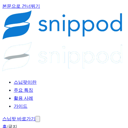
본문으로 건너뛰기
스닙팟이란
주요 특징
활용 사례
가이드
스닙팟 바로가기
홈
/
공지