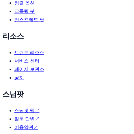
정렬 옵션
크롤링 봇
언스프레드 팟
리소스
브랜드 리소스
서비스 센터
페이지 보관소
공지
스닙팟
스닙팟 웹
↗
질문 답변
↗
이용약관
↗